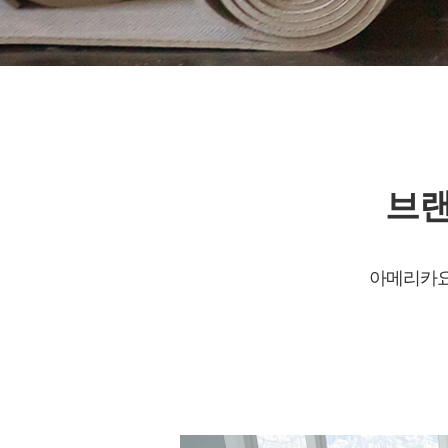
브랜
아메리카요